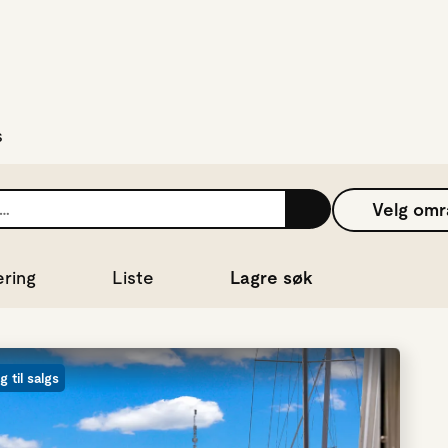
hopp til hovedinnhold
s
Velg om
ering
Liste
Lagre søk
g til salgs