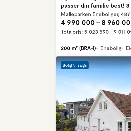
passer din familie best! 
Mølleparken Eneboliger, 48
4 990 000 - 8 960 000
Totalpris: 5 023 590 - 9 011 0
200 m² (BRA-i)
Enebolig
Ei
Bolig til salgs