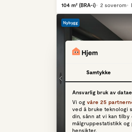
104 m² (BRA-i)
2 soverom
Nybygg
Samtykke
Ansvarlig bruk av data
Vi og
våre 25 partnern
ved å bruke teknologi s
din, sånn at vi kan til
målgruppestatistikk og 
hensikter.