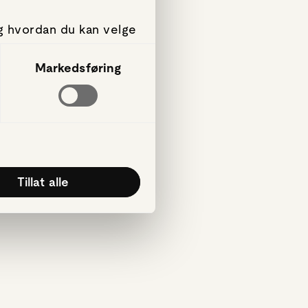
g hvordan du kan velge
amtykke fra erklæringen
Markedsføring
g, for å levere sosiale
rmasjon om hvordan du
annen informasjon du
k av tjenestene deres.
Tillat alle