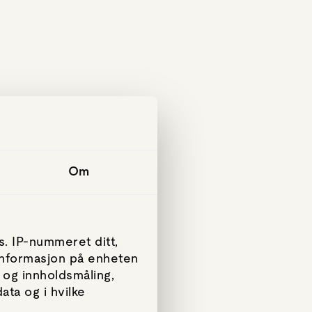
Om
. IP-nummeret ditt,
 informasjon på enheten
 og innholdsmåling,
ta og i hvilke