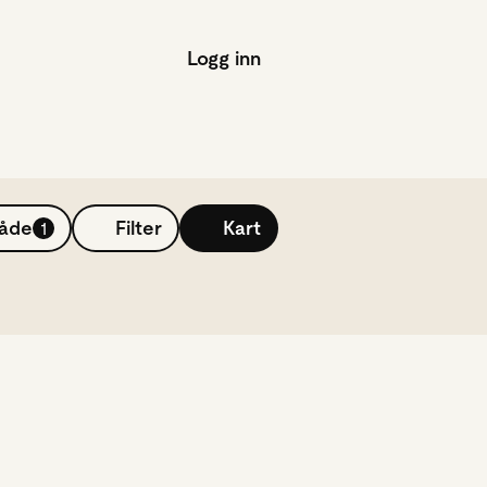
Logg inn
råde
Filter
Kart
1