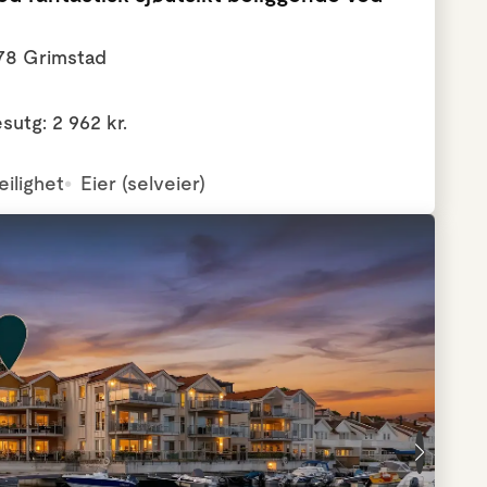
878 Grimstad
esutg: 2 962 kr.
eilighet
Eier (selveier)