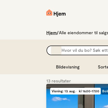
Hjem
Alle eiendommer til salg
No
results
found
Bildevisning
Sort
13 resultater
Visning: 13. aug.
kl 16.00-17.00
Boli