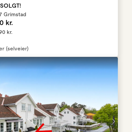
3 SOLGT!
77 Grimstad
 kr.
90 kr.
er (selveier)