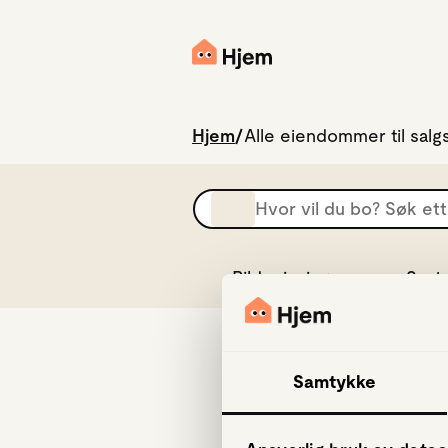
Hjem
Alle eiendommer til salg
No
results
found
Bildevisning
Sort
Samtykke
D