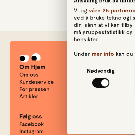
Ansvarlig bruk av data
Vi og
våre 25 partnern
ved å bruke teknologi s
din, sånn at vi kan til
målgruppestatistikk og 
hensikter.
Under
mer info
kan du 
Gå til forsiden
hvordan de skal brukes.
Samtykkevalg
Om Hjem
om informasjonskapsler
Nødvendig
Om oss
Kundeservice
Vi bruker informasjonsk
For pressen
mediefunksjoner og for
Artikler
bruker nettstedet vår
har gjort tilgjengelig 
Følg oss
Facebook
Instagram