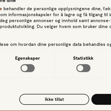
ene dine
e
behandler de personlige opplysningene dine, f.eks
om informasjonskapsler for å lagre og få tilgang til
by deg personlige annonser og innhold samt annonse-
produktutvikling. Du velger hvem som bruker dine da
lese om hvordan dine personlige data behandles o
 Du kan hele tiden endre eller trekke tilbake ditt s
Personvern
.
Egenskaper
Statistikk
Personvernerklæring
Retningslinjer for cookies
apsler for å gi innhold og annonser et personlig pre
Vilkår og betingelser
 å analysere trafikken vår. Vi deler dessuten info
Salgsvilkår
t, med partnerne våre, som kan kombinere den med 
for dem, eller som de har samlet inn gjennom din bru
Meglere
Ikke tillat
Meglersøk