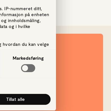
. IP-nummeret ditt,
 informasjon på enheten
 og innholdsmåling,
ta og i hvilke
g hvordan du kan velge
amtykke fra erklæringen
Markedsføring
g, for å levere sosiale
rmasjon om hvordan du
annen informasjon du
k av tjenestene deres.
Tillat alle