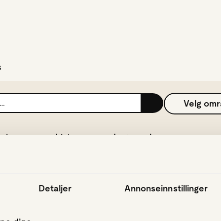
hopp til hovedinnhold
s
Velg om
ering
Liste
Lagre søk
Detaljer
Annonseinnstillinger
Ingen treff i søket ditt
u kan lagre søket, så får du varslinger når noe som passer dukker op
Lagre søk