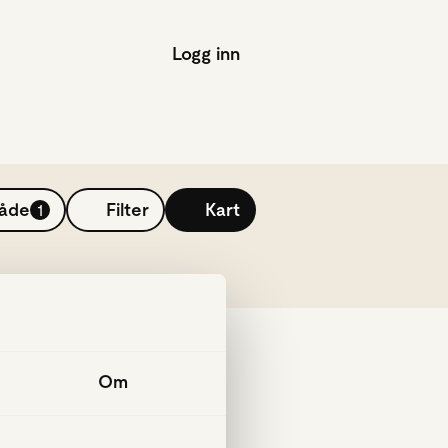
Logg inn
råde
Filter
Kart
1
Om
p!