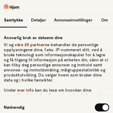
hopp til hovedinnhold
Logg inn
Samtykke
Detaljer
Annonseinnstillinger
Om
Ansvarlig bruk av dataene dine
Vi og
våre 25 partnerne
behandler de personlige
opplysningene dine, f.eks. IP-nummeret ditt, ved å
bruke teknologi som informasjonskapsler for å lagre
og få tilgang til informasjon på enheten din, sånn at vi
Gå til forsiden
kan tilby deg personlige annonser og innhold samt
annonse- og innholdsmåling, målgruppestatistikk og
Om Hjem
produktutvikling. Du velger hvem som bruker dine
Om oss
data og i hvilke hensikter.
Kundeservice
For pressen
Under
mer info
kan du lese om hvordan dine
Artikler
personlige data behandles og hvordan du kan velge
hvordan de skal brukes. Du kan hele tiden endre eller
Samtykkevalg
trekke tilbake ditt samtykke fra erklæringen om
Nødvendig
Personvern
informasjonskapsler.
Personvernerklæring