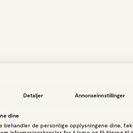
hopp til hovedinnhold
Detaljer
Annonseinnstillinger
ene dine
e
behandler de personlige opplysningene dine, f.eks
om informasjonskapsler for å lagre og få tilgang til