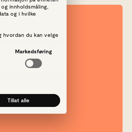
 og innholdsmåling,
ta og i hvilke
g hvordan du kan velge
amtykke fra erklæringen
Markedsføring
g, for å levere sosiale
rmasjon om hvordan du
annen informasjon du
k av tjenestene deres.
Tillat alle