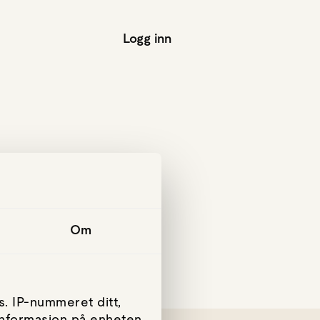
Logg inn
Om
. IP-nummeret ditt,
 informasjon på enheten