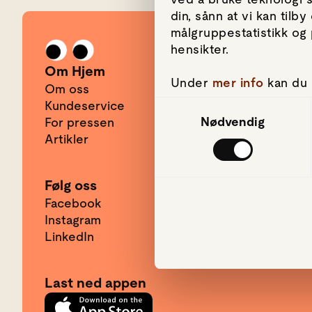
din, sånn at vi kan til
målgruppestatistikk og 
Gå til forsiden
hensikter.
Om Hjem
Under
mer info
kan du 
Om oss
hvordan de skal brukes.
Kundeservice
Samtykkevalg
om informasjonskapsler
Nødvendig
For pressen
Artikler
Vi bruker informasjonsk
mediefunksjoner og for
bruker nettstedet vår
Følg oss
har gjort tilgjengelig 
Facebook
Instagram
LinkedIn
Last ned appen