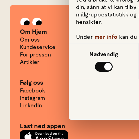
din, sånn at vi kan til
målgruppestatistikk og 
Gå til forsiden
hensikter.
Om Hjem
Under
mer info
kan du 
Om oss
hvordan de skal brukes.
Kundeservice
Samtykkevalg
om informasjonskapsler
Nødvendig
For pressen
Artikler
Vi bruker informasjonsk
mediefunksjoner og for
bruker nettstedet vår
Følg oss
har gjort tilgjengelig 
Facebook
Instagram
LinkedIn
Last ned appen