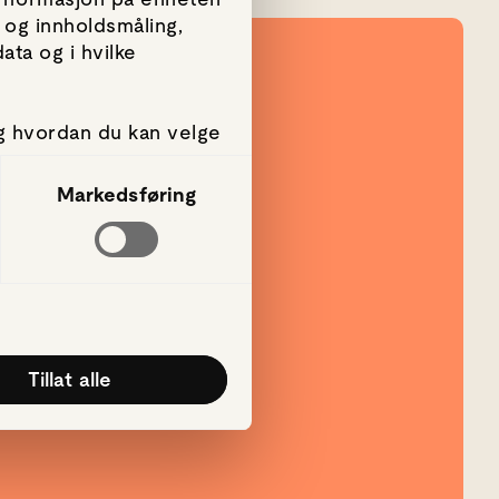
 og innholdsmåling,
ta og i hvilke
g hvordan du kan velge
amtykke fra erklæringen
Markedsføring
g, for å levere sosiale
rmasjon om hvordan du
annen informasjon du
k av tjenestene deres.
Tillat alle