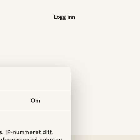
Logg inn
Om
. IP-nummeret ditt,
 informasjon på enheten