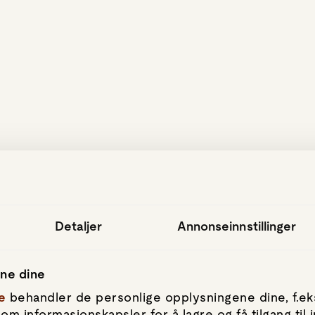
hopp til hovedinnhold
Detaljer
Annonseinnstillinger
ene dine
e
behandler de personlige opplysningene dine, f.eks
om informasjonskapsler for å lagre og få tilgang til