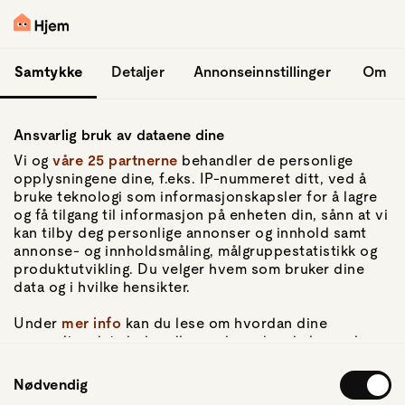
hopp til hovedinnhold
Logg inn
Samtykke
Detaljer
Annonseinnstillinger
Om
Ansvarlig bruk av dataene dine
Vi og
våre 25 partnerne
behandler de personlige
opplysningene dine, f.eks. IP-nummeret ditt, ved å
bruke teknologi som informasjonskapsler for å lagre
og få tilgang til informasjon på enheten din, sånn at vi
Gå til forsiden
kan tilby deg personlige annonser og innhold samt
annonse- og innholdsmåling, målgruppestatistikk og
Om Hjem
produktutvikling. Du velger hvem som bruker dine
Om oss
data og i hvilke hensikter.
Kundeservice
For pressen
Under
mer info
kan du lese om hvordan dine
Artikler
personlige data behandles og hvordan du kan velge
hvordan de skal brukes. Du kan hele tiden endre eller
Samtykkevalg
trekke tilbake ditt samtykke fra erklæringen om
Nødvendig
Personvern
informasjonskapsler.
Personvernerklæring