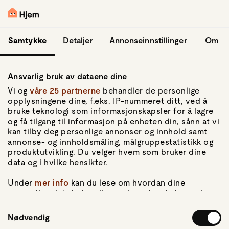
hopp til hovedinnhold
Logg inn
Samtykke
Detaljer
Annonseinnstillinger
Om
Ansvarlig bruk av dataene dine
Vi og
våre 25 partnerne
behandler de personlige
opplysningene dine, f.eks. IP-nummeret ditt, ved å
bruke teknologi som informasjonskapsler for å lagre
og få tilgang til informasjon på enheten din, sånn at vi
Gå til forsiden
kan tilby deg personlige annonser og innhold samt
annonse- og innholdsmåling, målgruppestatistikk og
Om Hjem
produktutvikling. Du velger hvem som bruker dine
Om oss
data og i hvilke hensikter.
Kundeservice
For pressen
Under
mer info
kan du lese om hvordan dine
Artikler
personlige data behandles og hvordan du kan velge
hvordan de skal brukes. Du kan hele tiden endre eller
Samtykkevalg
trekke tilbake ditt samtykke fra erklæringen om
Nødvendig
Personvern
informasjonskapsler.
Personvernerklæring