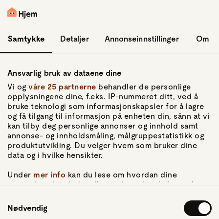
hopp til hovedinnhold
Logg inn
Samtykke
Detaljer
Annonseinnstillinger
Om
Ansvarlig bruk av dataene dine
Vi og
våre 25 partnerne
behandler de personlige
opplysningene dine, f.eks. IP-nummeret ditt, ved å
bruke teknologi som informasjonskapsler for å lagre
og få tilgang til informasjon på enheten din, sånn at vi
Gå til forsiden
kan tilby deg personlige annonser og innhold samt
annonse- og innholdsmåling, målgruppestatistikk og
Om Hjem
produktutvikling. Du velger hvem som bruker dine
Om oss
data og i hvilke hensikter.
Kundeservice
For pressen
Under
mer info
kan du lese om hvordan dine
Artikler
personlige data behandles og hvordan du kan velge
hvordan de skal brukes. Du kan hele tiden endre eller
Samtykkevalg
trekke tilbake ditt samtykke fra erklæringen om
Nødvendig
Personvern
informasjonskapsler.
Personvernerklæring