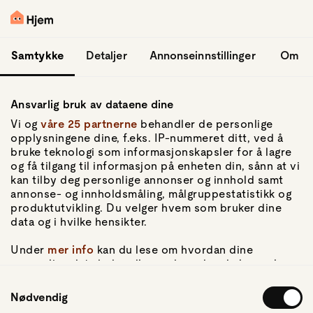
hopp til hovedinnhold
Logg inn
Samtykke
Detaljer
Annonseinnstillinger
Om
Ansvarlig bruk av dataene dine
Vi og
våre 25 partnerne
behandler de personlige
opplysningene dine, f.eks. IP-nummeret ditt, ved å
bruke teknologi som informasjonskapsler for å lagre
og få tilgang til informasjon på enheten din, sånn at vi
Gå til forsiden
kan tilby deg personlige annonser og innhold samt
annonse- og innholdsmåling, målgruppestatistikk og
Om Hjem
produktutvikling. Du velger hvem som bruker dine
Om oss
data og i hvilke hensikter.
Kundeservice
For pressen
Under
mer info
kan du lese om hvordan dine
Artikler
personlige data behandles og hvordan du kan velge
hvordan de skal brukes. Du kan hele tiden endre eller
Samtykkevalg
trekke tilbake ditt samtykke fra erklæringen om
Nødvendig
Personvern
informasjonskapsler.
Personvernerklæring