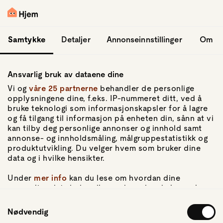
hopp til hovedinnhold
Logg inn
Samtykke
Detaljer
Annonseinnstillinger
Om
Ansvarlig bruk av dataene dine
Vi og
våre 25 partnerne
behandler de personlige
opplysningene dine, f.eks. IP-nummeret ditt, ved å
bruke teknologi som informasjonskapsler for å lagre
og få tilgang til informasjon på enheten din, sånn at vi
Gå til forsiden
kan tilby deg personlige annonser og innhold samt
annonse- og innholdsmåling, målgruppestatistikk og
Om Hjem
produktutvikling. Du velger hvem som bruker dine
Om oss
data og i hvilke hensikter.
Kundeservice
For pressen
Under
mer info
kan du lese om hvordan dine
Artikler
personlige data behandles og hvordan du kan velge
hvordan de skal brukes. Du kan hele tiden endre eller
Samtykkevalg
trekke tilbake ditt samtykke fra erklæringen om
Nødvendig
Personvern
informasjonskapsler.
Personvernerklæring