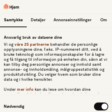
hopp til hovedinnhold
Logg inn
Samtykke
Detaljer
Annonseinnstillinger
Om
Ansvarlig bruk av dataene dine
Vi og
våre 25 partnerne
behandler de personlige
opplysningene dine, f.eks. IP-nummeret ditt, ved å
bruke teknologi som informasjonskapsler for å lagre
og få tilgang til informasjon på enheten din, sånn at vi
Gå til forsiden
kan tilby deg personlige annonser og innhold samt
annonse- og innholdsmåling, målgruppestatistikk og
Om Hjem
produktutvikling. Du velger hvem som bruker dine
Om oss
data og i hvilke hensikter.
Kundeservice
For pressen
Under
mer info
kan du lese om hvordan dine
Artikler
personlige data behandles og hvordan du kan velge
hvordan de skal brukes. Du kan hele tiden endre eller
Samtykkevalg
trekke tilbake ditt samtykke fra erklæringen om
Nødvendig
Personvern
informasjonskapsler.
Personvernerklæring