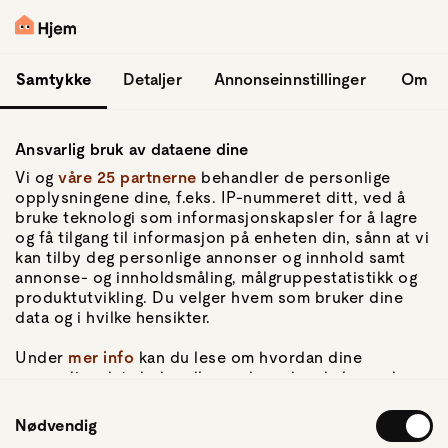
hopp til hovedinnhold
Logg inn
Samtykke
Detaljer
Annonseinnstillinger
Om
Ansvarlig bruk av dataene dine
Vi og
våre 25 partnerne
behandler de personlige
opplysningene dine, f.eks. IP-nummeret ditt, ved å
bruke teknologi som informasjonskapsler for å lagre
og få tilgang til informasjon på enheten din, sånn at vi
Gå til forsiden
kan tilby deg personlige annonser og innhold samt
annonse- og innholdsmåling, målgruppestatistikk og
Om Hjem
produktutvikling. Du velger hvem som bruker dine
Om oss
data og i hvilke hensikter.
Kundeservice
For pressen
Under
mer info
kan du lese om hvordan dine
Artikler
personlige data behandles og hvordan du kan velge
hvordan de skal brukes. Du kan hele tiden endre eller
Samtykkevalg
trekke tilbake ditt samtykke fra erklæringen om
Nødvendig
Personvern
informasjonskapsler.
Personvernerklæring