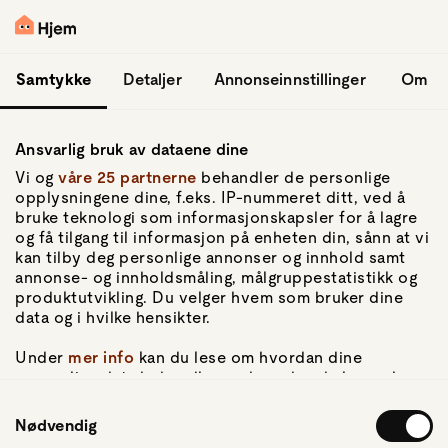
hopp til hovedinnhold
Logg inn
Samtykke
Detaljer
Annonseinnstillinger
Om
Ansvarlig bruk av dataene dine
Vi og
våre 25 partnerne
behandler de personlige
opplysningene dine, f.eks. IP-nummeret ditt, ved å
bruke teknologi som informasjonskapsler for å lagre
og få tilgang til informasjon på enheten din, sånn at vi
Gå til forsiden
kan tilby deg personlige annonser og innhold samt
annonse- og innholdsmåling, målgruppestatistikk og
Om Hjem
produktutvikling. Du velger hvem som bruker dine
Om oss
data og i hvilke hensikter.
Kundeservice
For pressen
Under
mer info
kan du lese om hvordan dine
Artikler
personlige data behandles og hvordan du kan velge
hvordan de skal brukes. Du kan hele tiden endre eller
Samtykkevalg
trekke tilbake ditt samtykke fra erklæringen om
Nødvendig
Personvern
informasjonskapsler.
Personvernerklæring