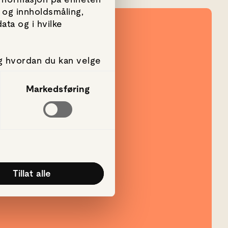
 og innholdsmåling,
ta og i hvilke
g hvordan du kan velge
amtykke fra erklæringen
Markedsføring
g, for å levere sosiale
rmasjon om hvordan du
annen informasjon du
k av tjenestene deres.
Tillat alle