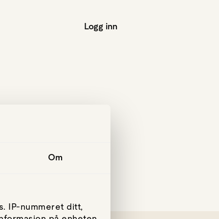
Logg inn
Om
. IP-nummeret ditt,
 informasjon på enheten