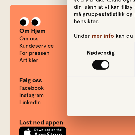
din, sånn at vi kan til
målgruppestatistikk og 
Gå til forsiden
hensikter.
Om Hjem
Under
mer info
kan du 
Om oss
hvordan de skal brukes.
Kundeservice
Samtykkevalg
om informasjonskapsler
Nødvendig
For pressen
Artikler
Vi bruker informasjonsk
mediefunksjoner og for
bruker nettstedet vår
Følg oss
har gjort tilgjengelig 
Facebook
Instagram
LinkedIn
Last ned appen