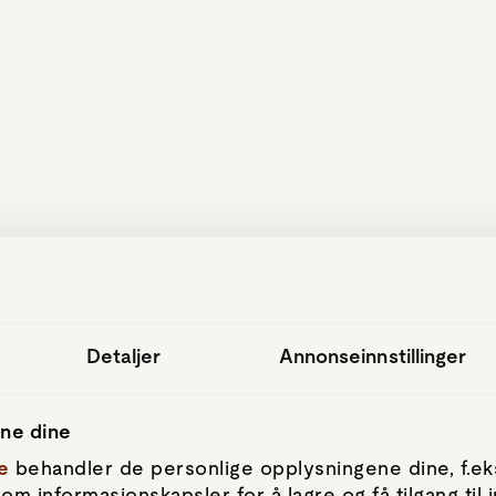
hopp til hovedinnhold
Detaljer
Annonseinnstillinger
ene dine
e
behandler de personlige opplysningene dine, f.eks
om informasjonskapsler for å lagre og få tilgang til