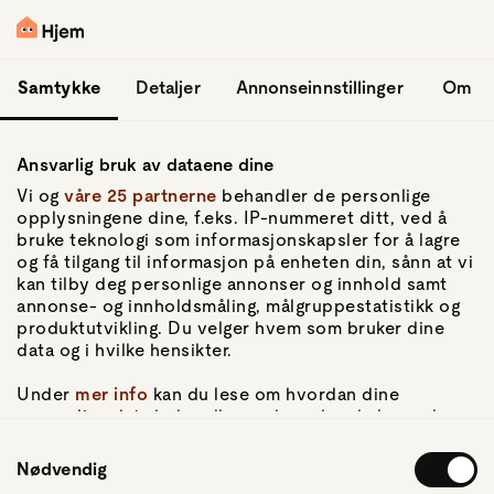
hopp til hovedinnhold
Logg inn
Samtykke
Detaljer
Annonseinnstillinger
Om
Ansvarlig bruk av dataene dine
Vi og
våre 25 partnerne
behandler de personlige
opplysningene dine, f.eks. IP-nummeret ditt, ved å
bruke teknologi som informasjonskapsler for å lagre
og få tilgang til informasjon på enheten din, sånn at vi
Gå til forsiden
kan tilby deg personlige annonser og innhold samt
annonse- og innholdsmåling, målgruppestatistikk og
Om Hjem
produktutvikling. Du velger hvem som bruker dine
Om oss
data og i hvilke hensikter.
Kundeservice
For pressen
Under
mer info
kan du lese om hvordan dine
Artikler
personlige data behandles og hvordan du kan velge
hvordan de skal brukes. Du kan hele tiden endre eller
Samtykkevalg
trekke tilbake ditt samtykke fra erklæringen om
Nødvendig
Personvern
informasjonskapsler.
Personvernerklæring