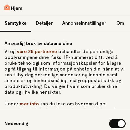
hopp til hovedinnhold
Logg inn
Samtykke
Detaljer
Annonseinnstillinger
Om
Ansvarlig bruk av dataene dine
Vi og
våre 25 partnerne
behandler de personlige
opplysningene dine, f.eks. IP-nummeret ditt, ved å
bruke teknologi som informasjonskapsler for å lagre
og få tilgang til informasjon på enheten din, sånn at vi
Gå til forsiden
kan tilby deg personlige annonser og innhold samt
annonse- og innholdsmåling, målgruppestatistikk og
Om Hjem
produktutvikling. Du velger hvem som bruker dine
Om oss
data og i hvilke hensikter.
Kundeservice
For pressen
Under
mer info
kan du lese om hvordan dine
Artikler
personlige data behandles og hvordan du kan velge
hvordan de skal brukes. Du kan hele tiden endre eller
Samtykkevalg
trekke tilbake ditt samtykke fra erklæringen om
Nødvendig
Personvern
informasjonskapsler.
Personvernerklæring