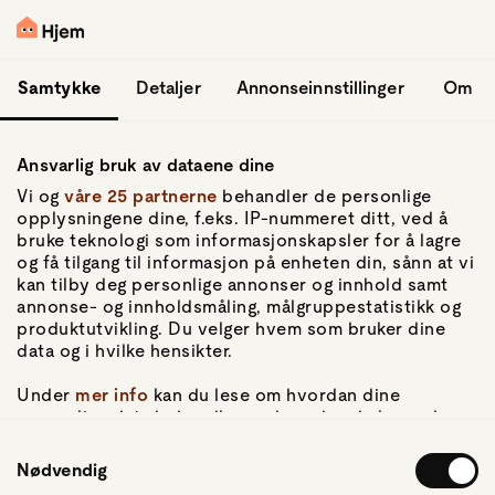
hopp til hovedinnhold
Logg inn
Samtykke
Detaljer
Annonseinnstillinger
Om
Ansvarlig bruk av dataene dine
Vi og
våre 25 partnerne
behandler de personlige
opplysningene dine, f.eks. IP-nummeret ditt, ved å
bruke teknologi som informasjonskapsler for å lagre
og få tilgang til informasjon på enheten din, sånn at vi
Gå til forsiden
kan tilby deg personlige annonser og innhold samt
annonse- og innholdsmåling, målgruppestatistikk og
Om Hjem
produktutvikling. Du velger hvem som bruker dine
Om oss
data og i hvilke hensikter.
Kundeservice
For pressen
Under
mer info
kan du lese om hvordan dine
Artikler
personlige data behandles og hvordan du kan velge
hvordan de skal brukes. Du kan hele tiden endre eller
Samtykkevalg
trekke tilbake ditt samtykke fra erklæringen om
Nødvendig
Personvern
informasjonskapsler.
Personvernerklæring