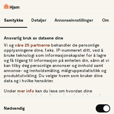
hopp til hovedinnhold
Logg inn
Samtykke
Detaljer
Annonseinnstillinger
Om
Ansvarlig bruk av dataene dine
Vi og
våre 25 partnerne
behandler de personlige
opplysningene dine, f.eks. IP-nummeret ditt, ved å
bruke teknologi som informasjonskapsler for å lagre
og få tilgang til informasjon på enheten din, sånn at vi
Gå til forsiden
kan tilby deg personlige annonser og innhold samt
annonse- og innholdsmåling, målgruppestatistikk og
Om Hjem
produktutvikling. Du velger hvem som bruker dine
Om oss
data og i hvilke hensikter.
Kundeservice
For pressen
Under
mer info
kan du lese om hvordan dine
Artikler
personlige data behandles og hvordan du kan velge
hvordan de skal brukes. Du kan hele tiden endre eller
Samtykkevalg
trekke tilbake ditt samtykke fra erklæringen om
Nødvendig
Personvern
informasjonskapsler.
Personvernerklæring