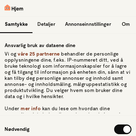
hopp til hovedinnhold
Logg inn
Samtykke
Detaljer
Annonseinnstillinger
Om
Ansvarlig bruk av dataene dine
Vi og
våre 25 partnerne
behandler de personlige
opplysningene dine, f.eks. IP-nummeret ditt, ved å
bruke teknologi som informasjonskapsler for å lagre
og få tilgang til informasjon på enheten din, sånn at vi
Gå til forsiden
kan tilby deg personlige annonser og innhold samt
annonse- og innholdsmåling, målgruppestatistikk og
Om Hjem
produktutvikling. Du velger hvem som bruker dine
Om oss
data og i hvilke hensikter.
Kundeservice
For pressen
Under
mer info
kan du lese om hvordan dine
Artikler
personlige data behandles og hvordan du kan velge
hvordan de skal brukes. Du kan hele tiden endre eller
Samtykkevalg
trekke tilbake ditt samtykke fra erklæringen om
Nødvendig
Personvern
informasjonskapsler.
Personvernerklæring