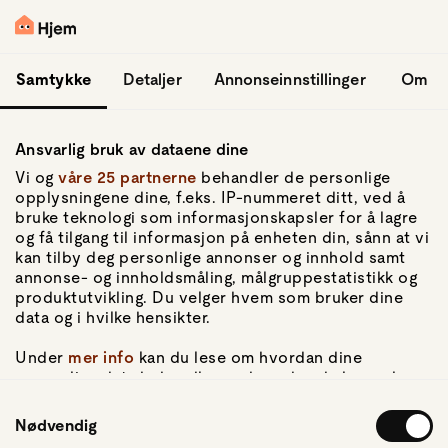
hopp til hovedinnhold
Logg inn
Samtykke
Detaljer
Annonseinnstillinger
Om
Ansvarlig bruk av dataene dine
Vi og
våre 25 partnerne
behandler de personlige
opplysningene dine, f.eks. IP-nummeret ditt, ved å
bruke teknologi som informasjonskapsler for å lagre
og få tilgang til informasjon på enheten din, sånn at vi
Gå til forsiden
kan tilby deg personlige annonser og innhold samt
annonse- og innholdsmåling, målgruppestatistikk og
Om Hjem
produktutvikling. Du velger hvem som bruker dine
Om oss
data og i hvilke hensikter.
Kundeservice
For pressen
Under
mer info
kan du lese om hvordan dine
Artikler
personlige data behandles og hvordan du kan velge
hvordan de skal brukes. Du kan hele tiden endre eller
Samtykkevalg
trekke tilbake ditt samtykke fra erklæringen om
Nødvendig
Personvern
informasjonskapsler.
Personvernerklæring