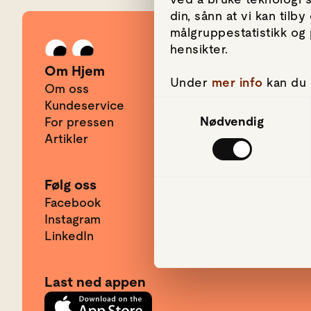
din, sånn at vi kan til
målgruppestatistikk og 
Gå til forsiden
hensikter.
Om Hjem
Under
mer info
kan du 
Om oss
hvordan de skal brukes.
Kundeservice
Samtykkevalg
om informasjonskapsler
Nødvendig
For pressen
Artikler
Vi bruker informasjonsk
mediefunksjoner og for
bruker nettstedet vår
Følg oss
har gjort tilgjengelig 
Facebook
Instagram
LinkedIn
Last ned appen