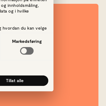
 og innholdsmåling,
ta og i hvilke
g hvordan du kan velge
amtykke fra erklæringen
Markedsføring
g, for å levere sosiale
rmasjon om hvordan du
annen informasjon du
k av tjenestene deres.
Tillat alle