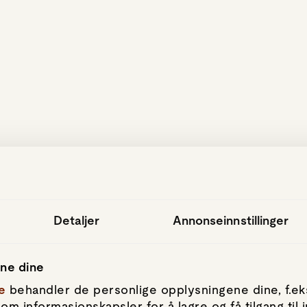
hopp til hovedinnhold
Detaljer
Annonseinnstillinger
ene dine
e
behandler de personlige opplysningene dine, f.eks
om informasjonskapsler for å lagre og få tilgang til