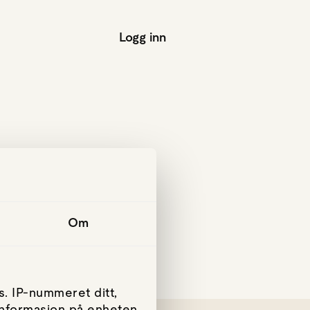
Logg inn
Om
. IP-nummeret ditt,
 informasjon på enheten