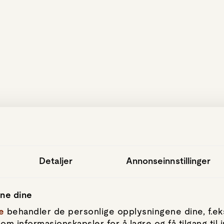
hopp til hovedinnhold
Detaljer
Annonseinnstillinger
ene dine
e
behandler de personlige opplysningene dine, f.eks
om informasjonskapsler for å lagre og få tilgang til