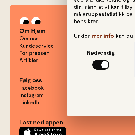
din, sånn at vi kan til
målgruppestatistikk og 
Gå til forsiden
hensikter.
Om Hjem
Under
mer info
kan du 
Om oss
hvordan de skal brukes.
Kundeservice
Samtykkevalg
om informasjonskapsler
Nødvendig
For pressen
Artikler
Vi bruker informasjonsk
mediefunksjoner og for
bruker nettstedet vår
Følg oss
har gjort tilgjengelig 
Facebook
Instagram
LinkedIn
Last ned appen