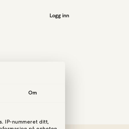
Logg inn
Om
. IP-nummeret ditt,
 informasjon på enheten