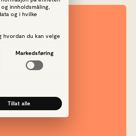
 og innholdsmåling,
ta og i hvilke
g hvordan du kan velge
amtykke fra erklæringen
Markedsføring
g, for å levere sosiale
rmasjon om hvordan du
annen informasjon du
k av tjenestene deres.
Tillat alle